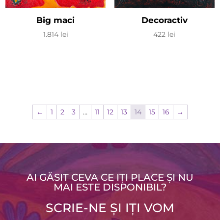
Big maci
Decoractiv
1.814
lei
422
lei
←
1
2
3
…
11
12
13
14
15
16
→
AI GĂSIT CEVA CE IȚI PLACE ȘI NU
MAI ESTE DISPONIBIL?
SCRIE-NE ȘI IȚI VOM