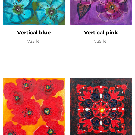
Vertical blue
Vertical pink
725
lei
725
lei