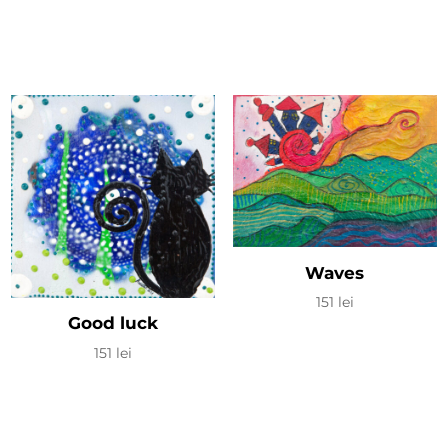
Waves
151
lei
Good luck
151
lei