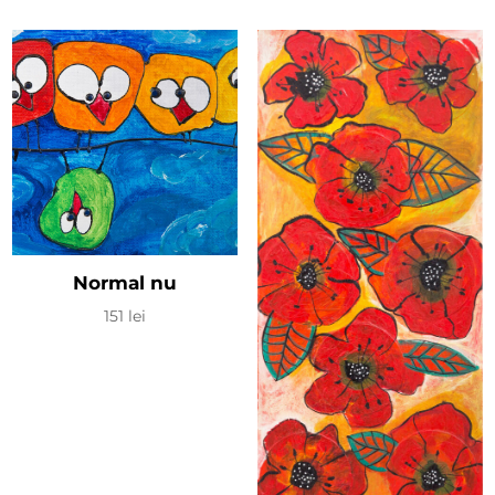
Normal nu
151
lei