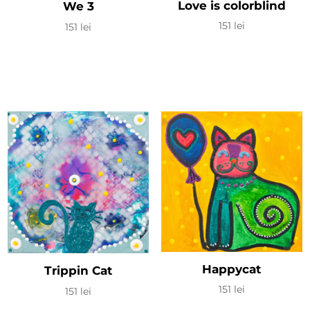
Love is colorblind
We 3
151
lei
151
lei
Happycat
Trippin Cat
151
lei
151
lei