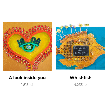
A look inside you
Whishfish
1.815
lei
4.235
lei