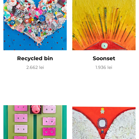
Recycled bin
Soonset
2.662
lei
1.936
lei