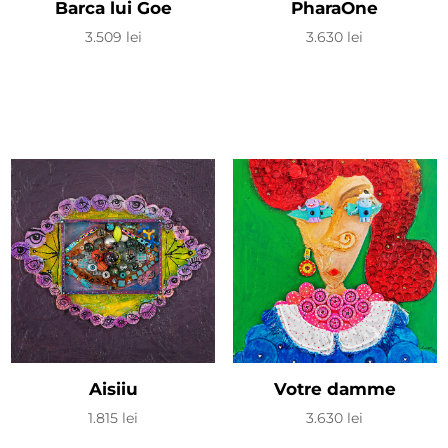
Barca lui Goe
PharaOne
3.509
lei
3.630
lei
Aisiiu
Votre damme
1.815
lei
3.630
lei