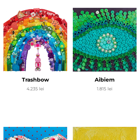
Trashbow
Aibiem
4.235
lei
1.815
lei