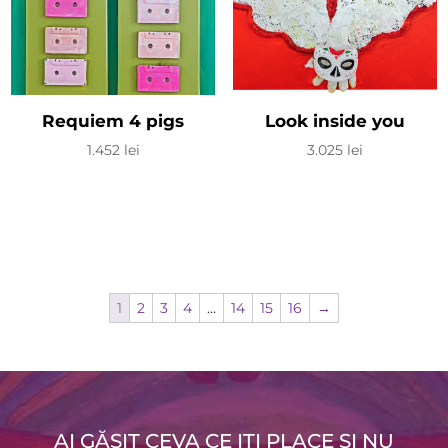
Requiem 4 pigs
Look inside you
1.452
lei
3.025
lei
1
2
3
4
…
14
15
16
→
AI GĂSIT CEVA CE IȚI PLACE ȘI NU