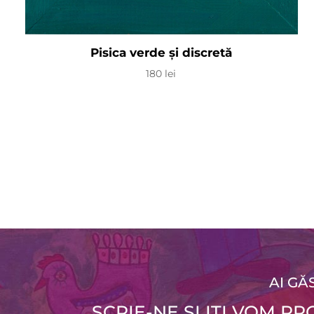
Pisica verde și discretă
180
lei
AI GĂ
SCRIE-NE ȘI IȚI VOM 