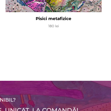
Pisici metafizice
180
lei
NIBIL?
, UNICAT, LA COMANDĂ!