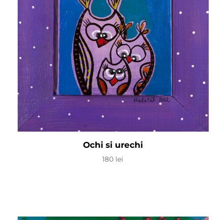
Ochi si urechi
180
lei