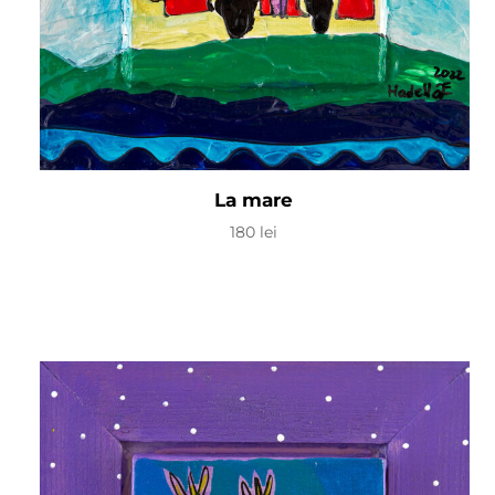
La mare
180
lei