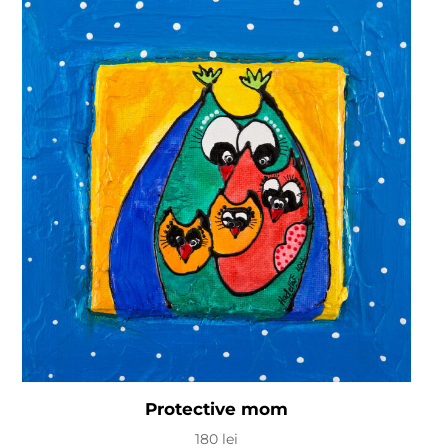
Protective mom
180
lei