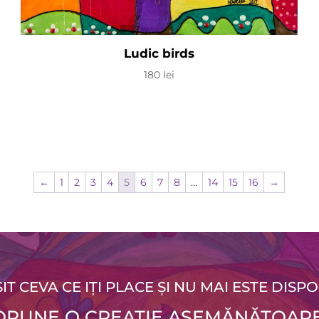
Ludic birds
180
lei
←
1
2
3
4
5
6
7
8
…
14
15
16
→
SIT CEVA CE IȚI PLACE ȘI NU MAI ESTE DISPO
PROPUNE O CREAȚIE ASEMĂNĂTOARE