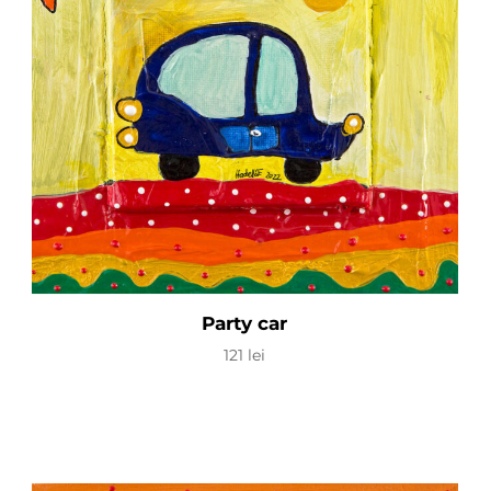
Party car
121
lei