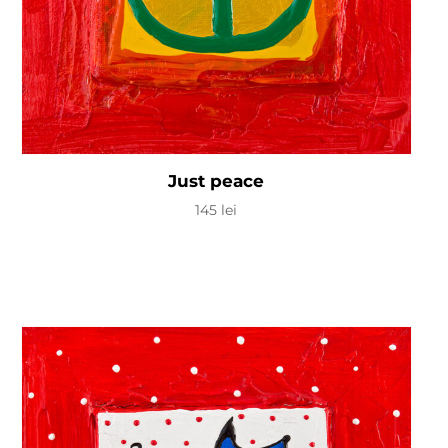
Just peace
145
lei