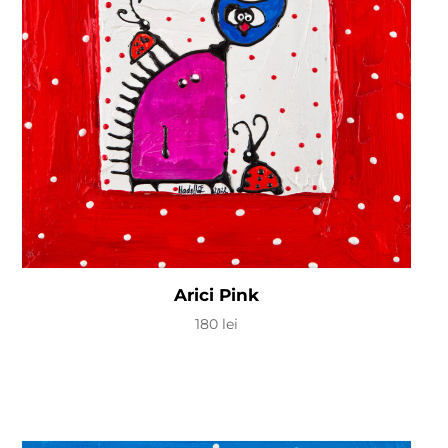
Arici Pink
180
lei