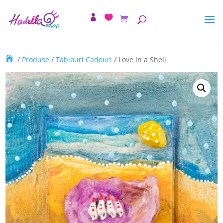
/
Produse
/
Tablouri Cadouri
/ Love in a Shell