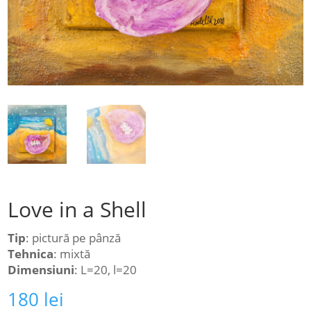
Love in a Shell
Tip
: pictură pe pânză
Tehnica
: mixtă
Dimensiuni
: L=20, l=20
180
lei