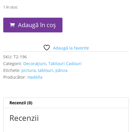
1 în stoc
Cantitate
Adaugă în coș
Love
in
a
Shell
Adaugă la favorite
SKU:
T2-196
Categorii:
Decorațiuni
,
Tablouri Cadouri
Etichete:
pictura
,
tablouri
,
pânza
Producător:
Hadella
Recenzii (0)
Recenzii