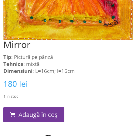
Mirror
Tip
: Pictură pe pânză
Tehnica
: mixtă
Dimensiuni
: L=16cm; l=16cm
180
lei
1 în stoc
Cantitate
Adaugă în coș
Mirror