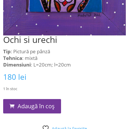
Ochi si urechi
Tip
: Pictură pe pânză
Tehnica
: mixtă
Dimensiuni
: L=20cm; l=20cm
180
lei
1 în stoc
Cantitate
Adaugă în coș
Ochi
si
urechi
Adaugă la favorite