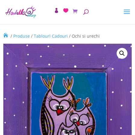
/
Produse
/
Tablouri Cadouri
/ Ochi si urechi