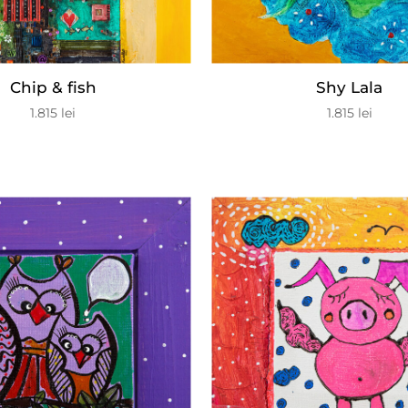
Chip & fish
Shy Lala
1.815
lei
1.815
lei