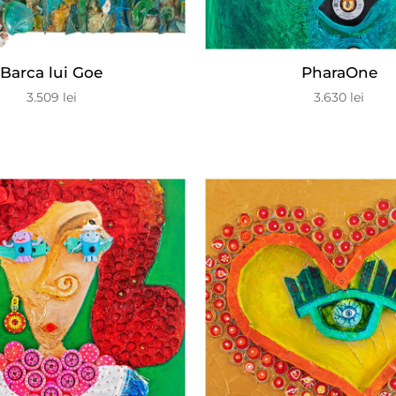
Barca lui Goe
PharaOne
3.509
lei
3.630
lei