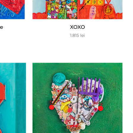
te
XOXO
1.815
lei