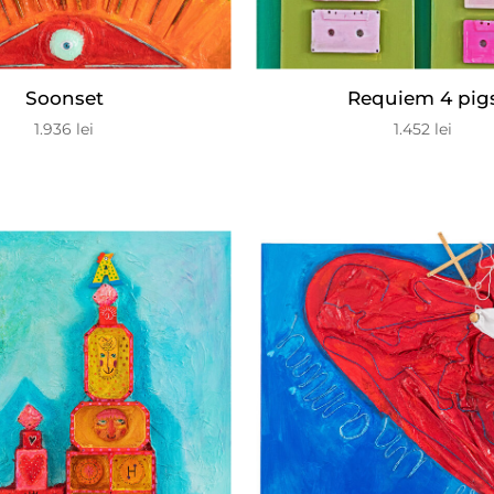
Soonset
Requiem 4 pig
1.936
lei
1.452
lei