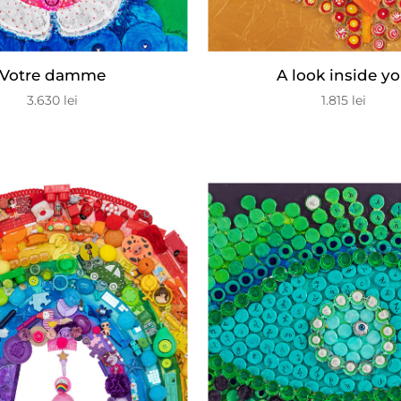
Votre damme
A look inside y
3.630
lei
1.815
lei