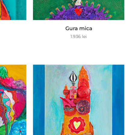
Gura mica
1.936
lei