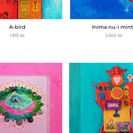
A-bird
Inima nu-i min
1.815
lei
2.662
lei