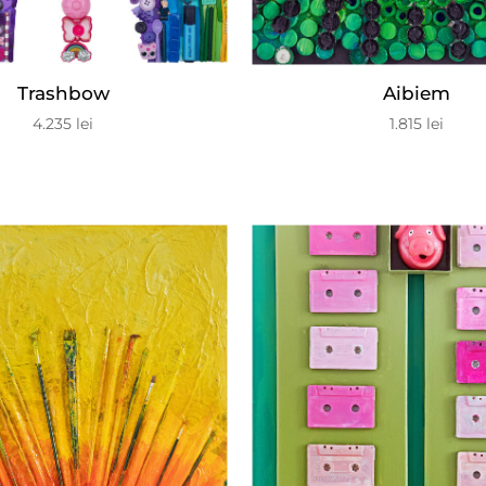
Trashbow
Aibiem
4.235
lei
1.815
lei