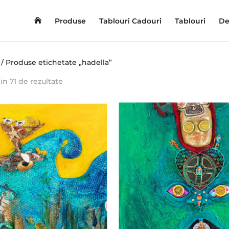
Produse
Tablouri Cadouri
Tablouri
De
/ Produse etichetate „hadella”
Sortat
din 71 de rezultate
după
cele
mai
recente