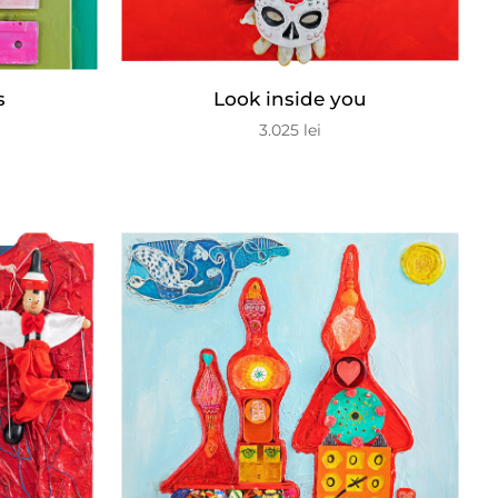
s
Look inside you
3.025
lei