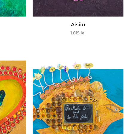
Aisiiu
1.815
lei