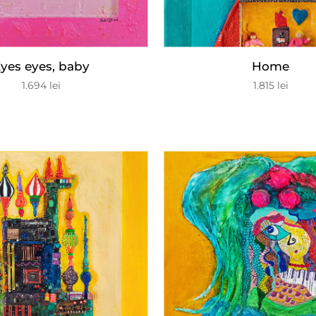
yes eyes, baby
Home
1.694
lei
1.815
lei