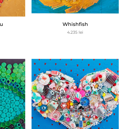
ou
Whishfish
4.235
lei