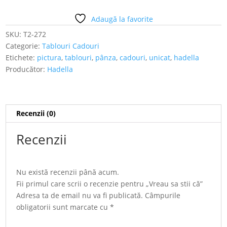
stii
că
Adaugă la favorite
SKU:
T2-272
Categorie:
Tablouri Cadouri
Etichete:
pictura
,
tablouri
,
pânza
,
cadouri
,
unicat
,
hadella
Producător:
Hadella
Recenzii (0)
Recenzii
Nu există recenzii până acum.
Fii primul care scrii o recenzie pentru „Vreau sa stii că”
Adresa ta de email nu va fi publicată.
Câmpurile
obligatorii sunt marcate cu
*