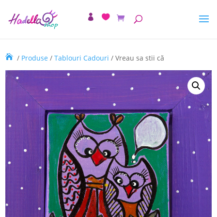
/
Produse
/
Tablouri Cadouri
/ Vreau sa stii că