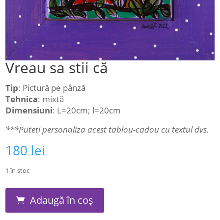
Vreau sa stii că
Tip
: Pictură pe pânză
Tehnica
: mixtă
Dimensiuni
: L=20cm; l=20cm
***Puteti personaliza acest tablou-cadou cu textul dvs.
180
lei
1 în stoc
Cantitate
Adaugă în coș
Vreau
sa