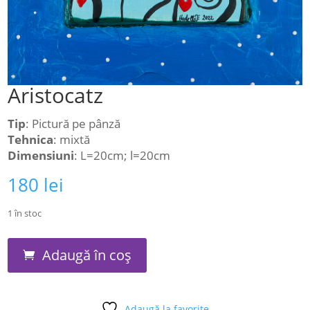
Aristocatz
Tip
: Pictură pe pânză
Tehnica
: mixtă
Dimensiuni
: L=20cm; l=20cm
180
lei
1 în stoc
Cantitate
Adaugă în coș
Aristocatz
Adaugă la favorite