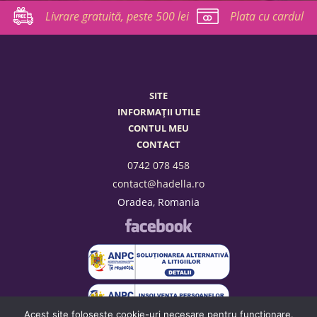
Livrare gratuită, peste 500 lei
Plata cu cardul
SITE
INFORMAȚII UTILE
CONTUL MEU
CONTACT
0742 078 458
contact@hadella.ro
Oradea, Romania
Acest site foloseste cookie-uri necesare pentru funcționare.