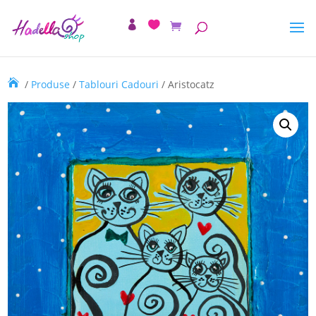
/
Produse
/
Tablouri Cadouri
/ Aristocatz