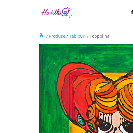
/
Produse
/
Tablouri
/ Toppolina