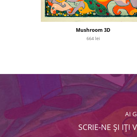
Mushroom 3D
664
lei
AI 
SCRIE-NE ȘI IȚ