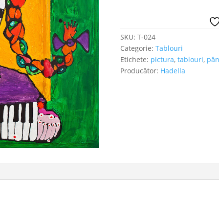
SKU:
T-024
Categorie:
Tablouri
Etichete:
pictura
,
tablouri
,
pân
Producător:
Hadella