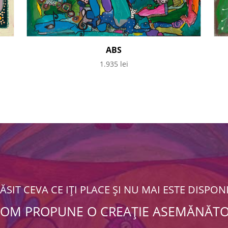
ABS
1.935
lei
GĂSIT CEVA CE IȚI PLACE ȘI NU MAI ESTE DISPONI
I VOM PROPUNE O CREAȚIE ASEMĂNĂTO