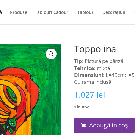
Produse
Tablouri Cadouri
Tablouri
Decorațiuni
Toppolina
Tip
: Pictură pe pânză
Tehnica
: mixtă
Dimensiuni
: L=45cm; l=
Cu rama inclusă
1.027
lei
1 în stoc
Cantitate
Adaugă în coș
Toppolina