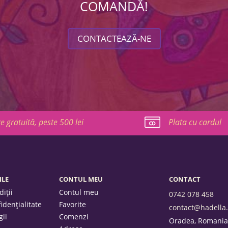
COMANDĂ!
CONTACTEAZĂ-NE
re gratuită, peste 500 lei
Plata cu cardul
ILE
CONTUL MEU
CONTACT
iții
Contul meu
0742 078 458
fidențialitate
Favorite
contact@hadella.
gii
Comenzi
Oradea, Romania