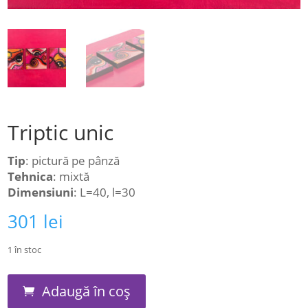
Triptic unic
Tip
: pictură pe pânză
Tehnica
: mixtă
Dimensiuni
: L=40, l=30
301
lei
1 în stoc
Cantitate
Adaugă în coș
Triptic