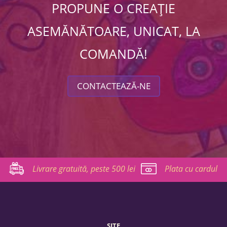
PROPUNE O CREAȚIE
ASEMĂNĂTOARE, UNICAT, LA
COMANDĂ!
CONTACTEAZĂ-NE
Livrare gratuită, peste 500 lei
Plata cu cardul
SITE